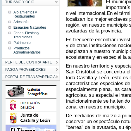
El municipi
TURISMO Y OCIO
importantís
Alojamientos y
nivel internacional.En el térm
Restaurantes
localizan los mejor enclaves 
Artesanía
región, en nuestro municipio 
Espacios Naturales
avutardas de la provincia.
Ferias, Fiestas y
Tradiciones
Es frecuente encontrar invest
Patrimonio
y de otras instituciones nacio
Productos
desplazan a nuestro municipio
Agroalimentarios
ecosistema y en especial la a
PERFIL DEL CONTRATANTE
En nuestro territorio y especi
PAGO A PROVEEDORES
San Cristóbal se concentra e
PORTAL DE TRANSPARENCIA
toda Castilla y León, esto es
características especiales de
especialmente plana, las carac
agrícolas, su especial e inten
tradicionalmente se ha tenido 
zona, en nuestro municipio.
De mediados de marzo a princ
observar un espectáculo natur
"berrea" de la avutarda, su é