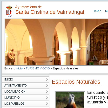
Ayuntamiento de
Santa Cristina de Valmadrigal
Inicio
M
Está en:
Inicio
>
TURISMO Y OCIO
> Espacios Naturales
INICIO
Espacios Naturales
AYUNTAMIENTO
LOCALIZACION
En cuanto a
turístico y
MUNICIPIO
avutarda y 
LOS PUEBLOS