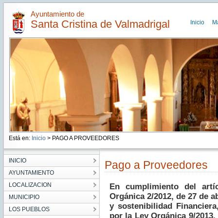
Ayuntamiento de
Santa Cristina de Valmadrigal
Inicio
M
Está en:
Inicio
> PAGO A PROVEEDORES
INICIO
Pago a Proveedores
AYUNTAMIENTO
LOCALIZACION
En cumplimiento del artí
Orgánica 2/2012, de 27 de ab
MUNICIPIO
y sostenibilidad Financier
LOS PUEBLOS
por la Ley Orgánica 9/2013,