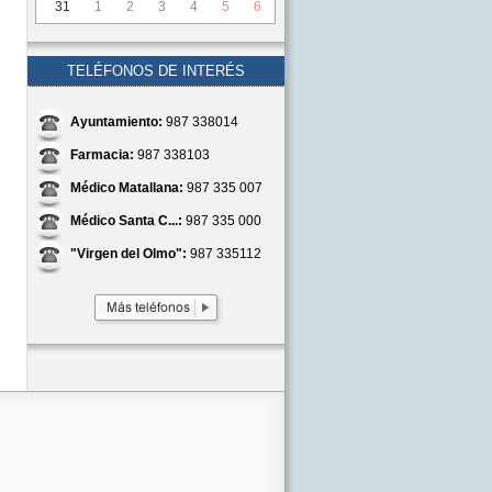
31
1
2
3
4
5
6
TELÉFONOS DE INTERÉS
Ayuntamiento:
987 338014
Farmacia:
987 338103
Médico Matallana:
987 335 007
Médico Santa C...:
987 335 000
"Virgen del Olmo":
987 335112