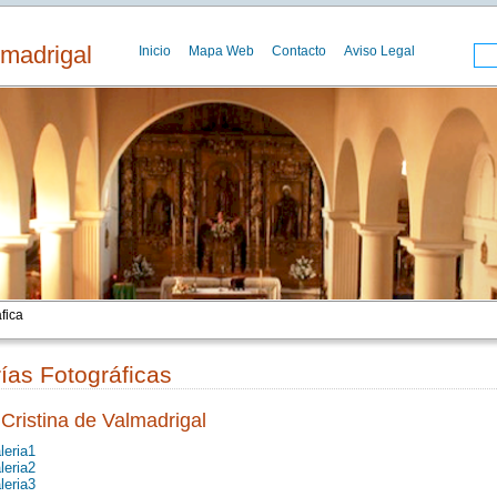
lmadrigal
Inicio
Mapa Web
Contacto
Aviso Legal
fica
ías Fotográficas
Cristina de Valmadrigal
leria1
leria2
leria3