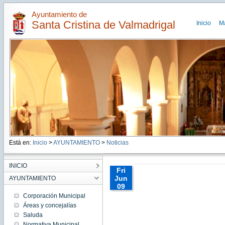
Ayuntamiento de
Santa Cristina de Valmadrigal
Inicio
M
Está en:
Inicio
>
AYUNTAMIENTO
>
Noticias
INICIO
Fri
Jun
AYUNTAMIENTO
09
00:00:00
Corporación Municipal
CEST
Áreas y concejalías
2017
Saluda
Fri Jun
09
Normativa Municipal